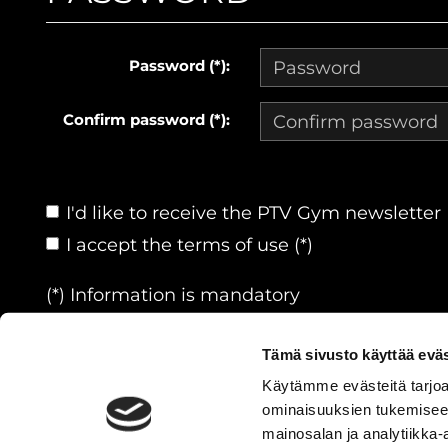
Password (*):
Confirm password (*):
I'd like to receive the PTV Gym newsletter
I accept the terms of use (*)
(*) Information is mandatory
Tämä sivusto käyttää eväs
Käytämme evästeitä tarjoa
ominaisuuksien tukemisee
© PTVGYM
| Toiminnanohjausj
mainosalan ja analytiikka