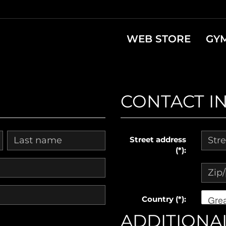
WEB STORE
GY
CONTACT I
Street address
(*):
Grea
Country (*):
ADDITIONA