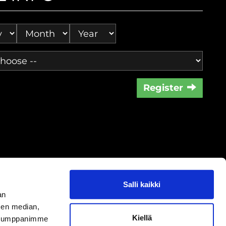
Register
Salli kaikki
an
sen median,
Kiellä
oste
|
Peruutusoikeus
|
Sisällöt
. Kumppanimme