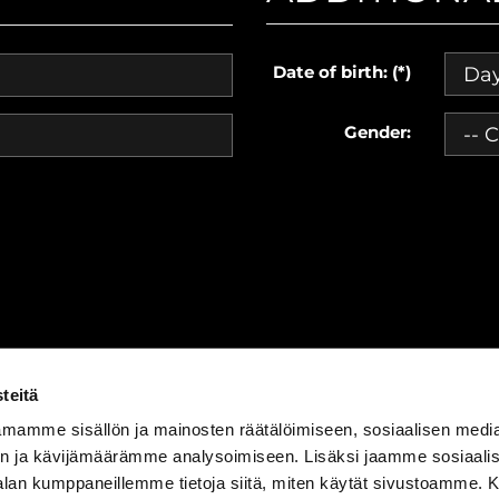
Date of birth: (*)
Gender:
teitä
mamme sisällön ja mainosten räätälöimiseen, sosiaalisen medi
n ja kävijämäärämme analysoimiseen. Lisäksi jaamme sosiaali
ärjestelmä
WiseGym
powered by
WiseNetwork
|
Tietosuojasel
-alan kumppaneillemme tietoja siitä, miten käytät sivustoamme