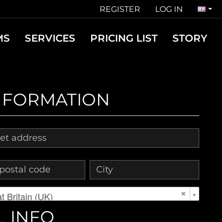
REGISTER
LOG IN
MS
SERVICES
PRICING LIST
STORY
NFORMATION
t Britain (UK)
L INFO