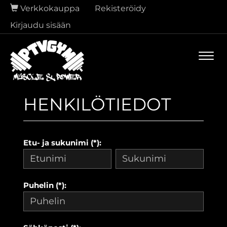
Verkkokauppa
Rekisteröidy
Kirjaudu sisään
Navi
HENKILÖTIEDOT
Etu- ja sukunimi (*):
Puhelin (*):