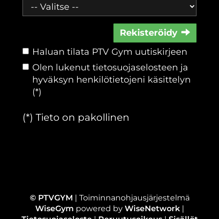
Rekisteröidy
Haluan tilata PTV Gym uutiskirjeen
Olen lukenut
tietosuojaselosteen
ja
hyväksyn henkilötietojeni käsittelyn
(*)
(*) Tieto on pakollinen
© PTVGYM
| Toiminnanohjausjärjestelmä
WiseGym
powered by
WiseNetwork
|