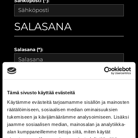
Sähköposti (*):
SALASANA
Salasana (*):
Vahvista salasana (*):
Tämä sivusto käyttää evästeitä
YHTEYSTIEDOT
Käytämme evästeitä tarjoamamme sisällön ja mainosten
räätälöimiseen, sosiaalisen median ominaisuuksien
tukemiseen ja kävijämäärämme analysoimiseen. Lisäksi
jaamme sosiaalisen median, mainosalan ja analytiikka-
Katuosoite (*):
alan kumppaneillemme tietoja siitä, miten käytät