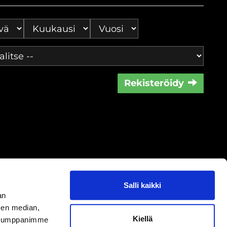
Rekisteröidy
Salli kaikki
an
sen median,
oste
|
Peruutusoikeus
|
Sisällöt
Kiellä
. Kumppanimme