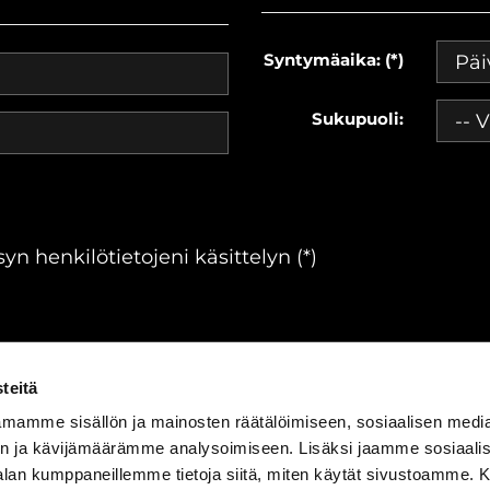
Syntymäaika: (*)
Sukupuoli:
yn henkilötietojeni käsittelyn (*)
teitä
mamme sisällön ja mainosten räätälöimiseen, sosiaalisen medi
n ja kävijämäärämme analysoimiseen. Lisäksi jaamme sosiaali
ärjestelmä
WiseGym
powered by
WiseNetwork
|
Tietosuojasel
-alan kumppaneillemme tietoja siitä, miten käytät sivustoamme