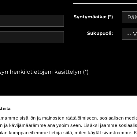
Syntymäaika: (*)
Sukupuoli:
yn henkilötietojeni käsittelyn (*)
teitä
mamme sisällön ja mainosten räätälöimiseen, sosiaalisen medi
n ja kävijämäärämme analysoimiseen. Lisäksi jaamme sosiaali
ärjestelmä
WiseGym
powered by
WiseNetwork
|
Tietosuojasel
-alan kumppaneillemme tietoja siitä, miten käytät sivustoamme