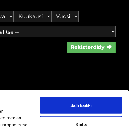
Rekisteröidy
Salli kaikki
an
sen median,
oste
|
Peruutusoikeus
|
Sisällöt
Kiellä
. Kumppanimme