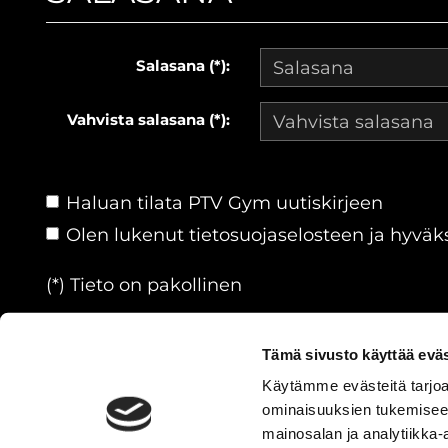
Salasana (*):
Vahvista salasana (*):
Haluan tilata PTV Gym uutiskirjeen
Olen lukenut
tietosuojaselosteen
ja hyväks
(*) Tieto on pakollinen
Tämä sivusto käyttää eväs
Käytämme evästeitä tarjoa
ominaisuuksien tukemisee
© PTVGYM
| Toiminnanohjausj
mainosalan ja analytiikka