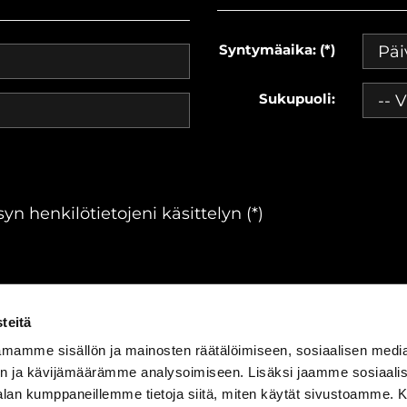
Syntymäaika: (*)
Sukupuoli:
yn henkilötietojeni käsittelyn (*)
teitä
mamme sisällön ja mainosten räätälöimiseen, sosiaalisen medi
n ja kävijämäärämme analysoimiseen. Lisäksi jaamme sosiaali
ärjestelmä
WiseGym
powered by
WiseNetwork
|
Tietosuojasel
-alan kumppaneillemme tietoja siitä, miten käytät sivustoamme