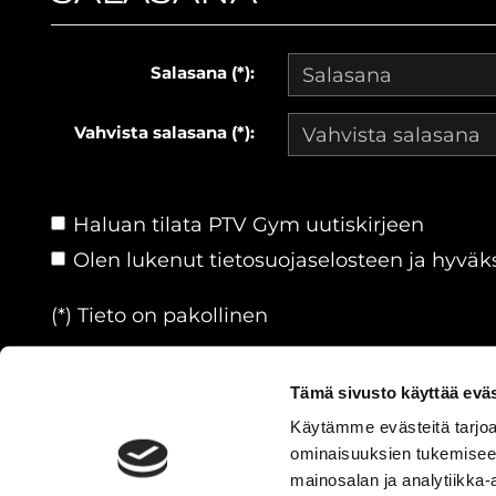
Salasana (*):
Vahvista salasana (*):
Haluan tilata PTV Gym uutiskirjeen
Olen lukenut
tietosuojaselosteen
ja hyväks
(*) Tieto on pakollinen
Tämä sivusto käyttää eväs
Käytämme evästeitä tarjoa
ominaisuuksien tukemisee
© PTVGYM
| Toiminnanohjausj
mainosalan ja analytiikka