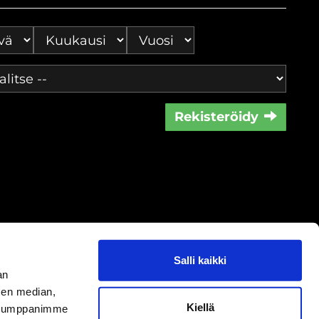
Rekisteröidy
Salli kaikki
an
sen median,
oste
|
Peruutusoikeus
|
Sisällöt
Kiellä
. Kumppanimme