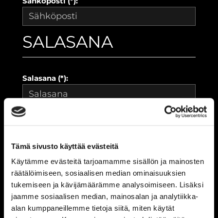
Sähköposti (*):
SALASANA
Salasana (*):
Vahvista salasana (*):
Tämä sivusto käyttää evästeitä
YHTEYSTIEDOT
Käytämme evästeitä tarjoamamme sisällön ja mainosten
räätälöimiseen, sosiaalisen median ominaisuuksien
tukemiseen ja kävijämäärämme analysoimiseen. Lisäksi
jaamme sosiaalisen median, mainosalan ja analytiikka-
Katuosoite (*):
alan kumppaneillemme tietoja siitä, miten käytät