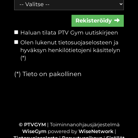
Rekisteröidy
Haluan tilata PTV Gym uutiskirjeen
Olen lukenut
tietosuojaselosteen
ja
hyväksyn henkilötietojeni käsittelyn
(*)
(*) Tieto on pakollinen
© PTVGYM
| Toiminnanohjausjärjestelmä
WiseGym
powered by
WiseNetwork
|