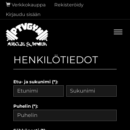
Verkkokauppa
Rekisteröidy
Kirjaudu sisään
Navi
HENKILÖTIEDOT
Etu- ja sukunimi (*):
Puhelin (*):