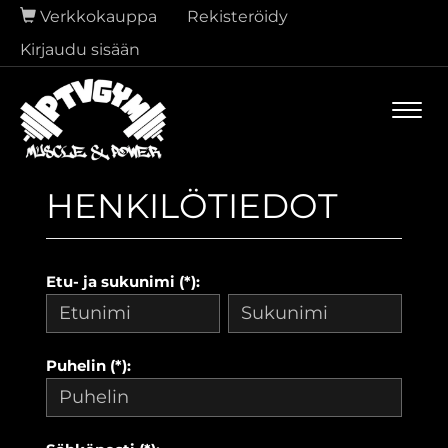
Verkkokauppa
Rekisteröidy
Kirjaudu sisään
Navi
HENKILÖTIEDOT
Etu- ja sukunimi (*):
Puhelin (*):