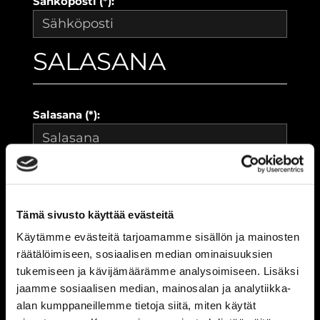
Sähköposti (*):
SALASANA
Salasana (*):
Vahvista salasana (*):
Tämä sivusto käyttää evästeitä
YHTEYSTIEDOT
Käytämme evästeitä tarjoamamme sisällön ja mainosten
räätälöimiseen, sosiaalisen median ominaisuuksien
tukemiseen ja kävijämäärämme analysoimiseen. Lisäksi
jaamme sosiaalisen median, mainosalan ja analytiikka-
Katuosoite (*):
alan kumppaneillemme tietoja siitä, miten käytät