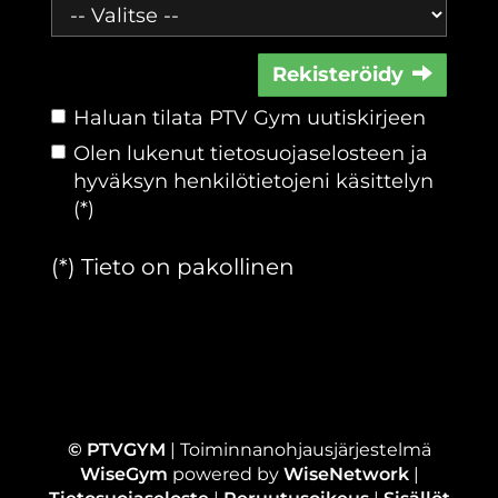
Rekisteröidy
Haluan tilata PTV Gym uutiskirjeen
Olen lukenut
tietosuojaselosteen
ja
hyväksyn henkilötietojeni käsittelyn
(*)
(*) Tieto on pakollinen
© PTVGYM
| Toiminnanohjausjärjestelmä
WiseGym
powered by
WiseNetwork
|