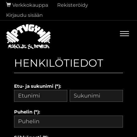
Verkkokauppa
Rekisteröidy
Kirjaudu sisään
Navi
HENKILÖTIEDOT
Etu- ja sukunimi (*):
Puhelin (*):