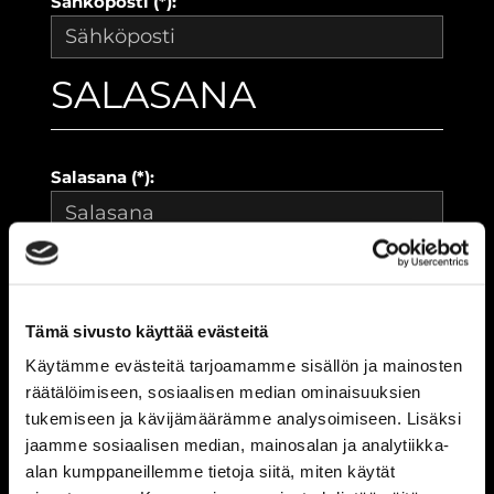
Sähköposti (*):
SALASANA
Salasana (*):
Vahvista salasana (*):
Tämä sivusto käyttää evästeitä
YHTEYSTIEDOT
Käytämme evästeitä tarjoamamme sisällön ja mainosten
räätälöimiseen, sosiaalisen median ominaisuuksien
tukemiseen ja kävijämäärämme analysoimiseen. Lisäksi
jaamme sosiaalisen median, mainosalan ja analytiikka-
Katuosoite (*):
alan kumppaneillemme tietoja siitä, miten käytät