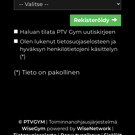
Rekisteröidy
Haluan tilata PTV Gym uutiskirjeen
Olen lukenut
tietosuojaselosteen
ja
hyväksyn henkilötietojeni käsittelyn
(*)
(*) Tieto on pakollinen
© PTVGYM
| Toiminnanohjausjärjestelmä
WiseGym
powered by
WiseNetwork
|