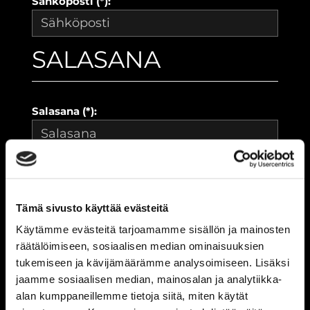
Sähköposti (*):
SALASANA
Salasana (*):
Vahvista salasana (*):
Tämä sivusto käyttää evästeitä
YHTEYSTIEDOT
Käytämme evästeitä tarjoamamme sisällön ja mainosten
räätälöimiseen, sosiaalisen median ominaisuuksien
tukemiseen ja kävijämäärämme analysoimiseen. Lisäksi
jaamme sosiaalisen median, mainosalan ja analytiikka-
Katuosoite (*):
alan kumppaneillemme tietoja siitä, miten käytät