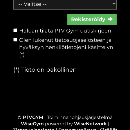
Rekisteröidy
Haluan tilata PTV Gym uutiskirjeen
Olen lukenut
tietosuojaselosteen
ja
hyväksyn henkilötietojeni käsittelyn
(*)
(*) Tieto on pakollinen
© PTVGYM
| Toiminnanohjausjärjestelmä
WiseGym
powered by
WiseNetwork
|