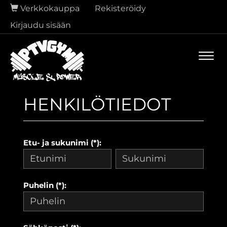
Verkkokauppa
Rekisteröidy
Kirjaudu sisään
Navi
HENKILÖTIEDOT
Etu- ja sukunimi (*):
Puhelin (*):