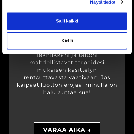
Näytä tiedot
Uskon hierontapöytäni olevan
oikea paikka Sinun kehosi
Salli kaikki
huoltoon. Olen kiinnostunut
kehon anatomiasta ja
hyvinvoinnista.
Kiellä
Tekniikkani ja taitoni
mahdollistavat tarpeidesi
mukaisen käsittelyn
rentouttavasta vaativaan. Jos
kaipaat luottohierojaa, minulla on
halu auttaa sua!
VARAA AIKA →