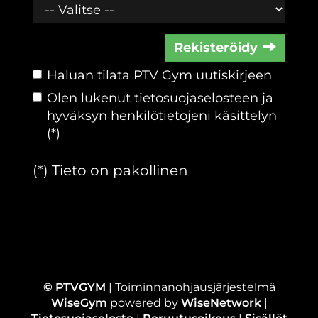
Rekisteröidy
Haluan tilata PTV Gym uutiskirjeen
Olen lukenut
tietosuojaselosteen
ja
hyväksyn henkilötietojeni käsittelyn
(*)
(*) Tieto on pakollinen
© PTVGYM
| Toiminnanohjausjärjestelmä
WiseGym
powered by
WiseNetwork
|