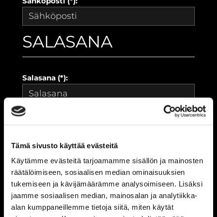
Sähköposti (*):
SALASANA
Salasana (*):
Vahvista salasana (*):
Tämä sivusto käyttää evästeitä
YHTEYSTIEDOT
Käytämme evästeitä tarjoamamme sisällön ja mainosten
räätälöimiseen, sosiaalisen median ominaisuuksien
tukemiseen ja kävijämäärämme analysoimiseen. Lisäksi
jaamme sosiaalisen median, mainosalan ja analytiikka-
Katuosoite (*):
alan kumppaneillemme tietoja siitä, miten käytät