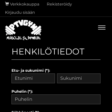
Verkkokauppa
Rekisteröidy
Kirjaudu sisään
Navi
HENKILÖTIEDOT
Etu- ja sukunimi (*):
Puhelin (*):