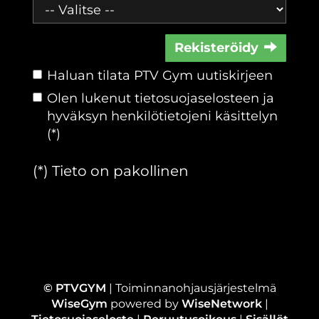
Rekisteröidy
Haluan tilata PTV Gym uutiskirjeen
Olen lukenut
tietosuojaselosteen
ja
hyväksyn henkilötietojeni käsittelyn
(*)
(*) Tieto on pakollinen
© PTVGYM
| Toiminnanohjausjärjestelmä
WiseGym
powered by
WiseNetwork
|