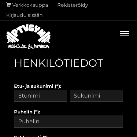
Verkkokauppa
Rekisteröidy
Kirjaudu sisään
Navi
HENKILÖTIEDOT
Etu- ja sukunimi (*):
Puhelin (*):