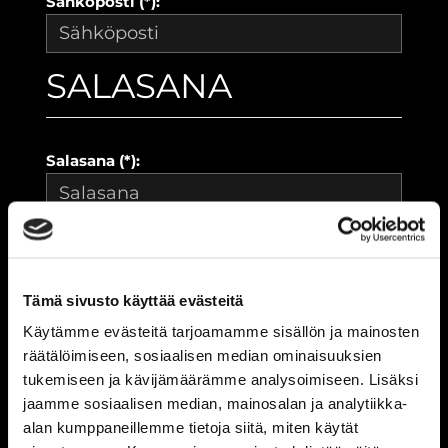
Sähköposti (*):
SALASANA
Salasana (*):
Vahvista salasana (*):
Tämä sivusto käyttää evästeitä
YHTEYSTIEDOT
Käytämme evästeitä tarjoamamme sisällön ja mainosten
räätälöimiseen, sosiaalisen median ominaisuuksien
tukemiseen ja kävijämäärämme analysoimiseen. Lisäksi
jaamme sosiaalisen median, mainosalan ja analytiikka-
Katuosoite (*):
alan kumppaneillemme tietoja siitä, miten käytät