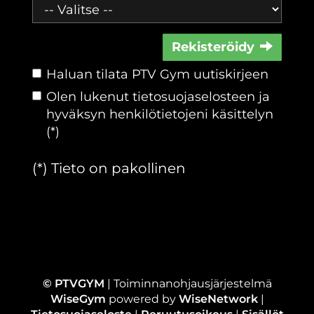
Rekisteröidy
Haluan tilata PTV Gym uutiskirjeen
Olen lukenut
tietosuojaselosteen
ja
hyväksyn henkilötietojeni käsittelyn
(*)
(*) Tieto on pakollinen
© PTVGYM
| Toiminnanohjausjärjestelmä
WiseGym
powered by
WiseNetwork
|