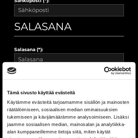
Sähköposti (*):
SALASANA
Salasana (*):
Vahvista salasana (*):
Tämä sivusto käyttää evästeitä
YHTEYSTIEDOT
Käytämme evästeitä tarjoamamme sisällön ja mainosten
räätälöimiseen, sosiaalisen median ominaisuuksien
tukemiseen ja kävijämäärämme analysoimiseen. Lisäksi
jaamme sosiaalisen median, mainosalan ja analytiikka-
Katuosoite (*):
alan kumppaneillemme tietoja siitä, miten käytät