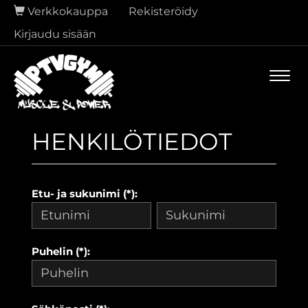
Verkkokauppa
Rekisteröidy
Kirjaudu sisään
Navi
HENKILÖTIEDOT
Etu- ja sukunimi (*):
Puhelin (*):