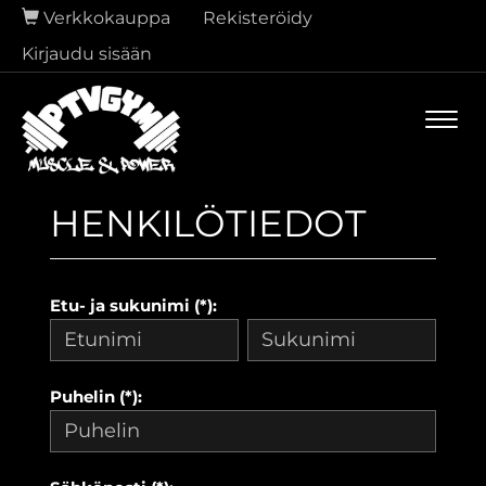
Verkkokauppa
Rekisteröidy
Kirjaudu sisään
Navi
HENKILÖTIEDOT
Etu- ja sukunimi (*):
Puhelin (*):