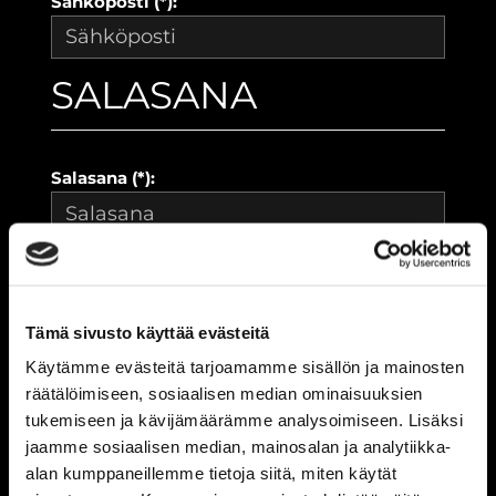
Sähköposti (*):
SALASANA
Salasana (*):
Vahvista salasana (*):
Tämä sivusto käyttää evästeitä
YHTEYSTIEDOT
Käytämme evästeitä tarjoamamme sisällön ja mainosten
räätälöimiseen, sosiaalisen median ominaisuuksien
tukemiseen ja kävijämäärämme analysoimiseen. Lisäksi
jaamme sosiaalisen median, mainosalan ja analytiikka-
Katuosoite (*):
alan kumppaneillemme tietoja siitä, miten käytät