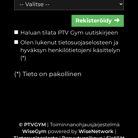
Rekisteröidy
Haluan tilata PTV Gym uutiskirjeen
Olen lukenut
tietosuojaselosteen
ja
hyväksyn henkilötietojeni käsittelyn
(*)
(*) Tieto on pakollinen
© PTVGYM
| Toiminnanohjausjärjestelmä
WiseGym
powered by
WiseNetwork
|