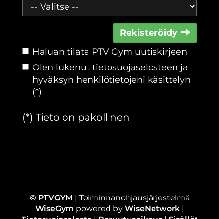
Rekisteröidy
Haluan tilata PTV Gym uutiskirjeen
Olen lukenut
tietosuojaselosteen
ja
hyväksyn henkilötietojeni käsittelyn
(*)
(*) Tieto on pakollinen
© PTVGYM
| Toiminnanohjausjärjestelmä
WiseGym
powered by
WiseNetwork
|