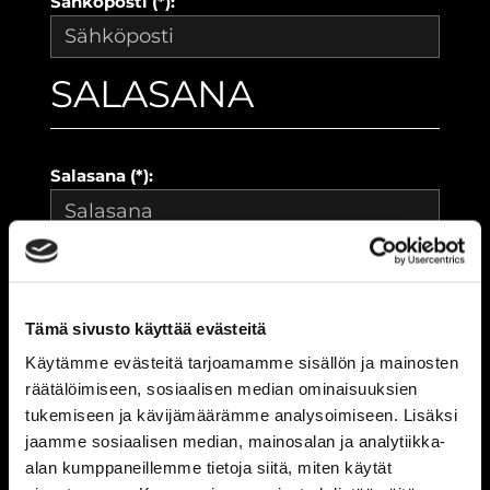
Sähköposti (*):
SALASANA
Salasana (*):
Vahvista salasana (*):
Tämä sivusto käyttää evästeitä
YHTEYSTIEDOT
Käytämme evästeitä tarjoamamme sisällön ja mainosten
räätälöimiseen, sosiaalisen median ominaisuuksien
tukemiseen ja kävijämäärämme analysoimiseen. Lisäksi
jaamme sosiaalisen median, mainosalan ja analytiikka-
Katuosoite (*):
alan kumppaneillemme tietoja siitä, miten käytät