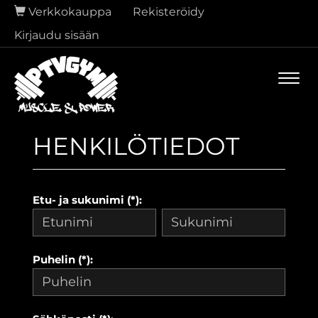
Verkkokauppa
Rekisteröidy
Kirjaudu sisään
Navi
HENKILÖTIEDOT
Etu- ja sukunimi (*):
Puhelin (*):