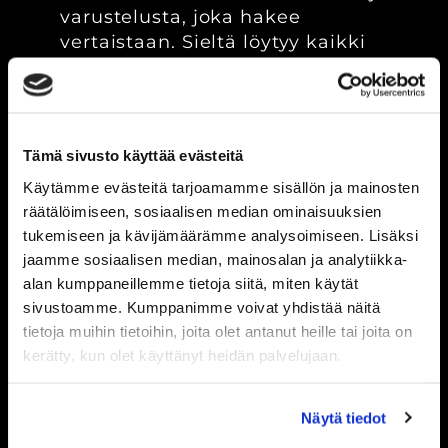
varustelusta, joka hakee
vertaistaan. Sieltä löytyy kaikki
tarvittava raskaaseen
perusvoimailuun ja vaativaan
kehonrakennukseen. Tilat on
suunniteltu siten, että treeni
Tämä sivusto käyttää evästeitä
etenee sujuvasti ilman turhaa
Käytämme evästeitä tarjoamamme sisällön ja mainosten
odottelua. Laitteet on sijoiteltu
räätälöimiseen, sosiaalisen median ominaisuuksien
järkevästi lihasryhmittäin, mikä
tukemiseen ja kävijämäärämme analysoimiseen. Lisäksi
tekee harjoitusten läpiviennistä
jaamme sosiaalisen median, mainosalan ja analytiikka-
vaivatonta.
alan kumppaneillemme tietoja siitä, miten käytät
sivustoamme. Kumppanimme voivat yhdistää näitä
tietoja muihin tietoihin, joita olet antanut heille tai joita on
kerätty, kun olet käyttänyt heidän palvelujaan.
Näytä tiedot