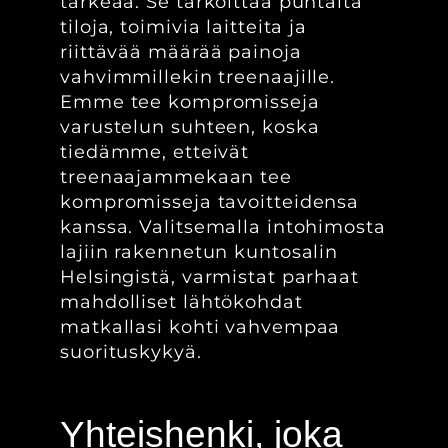
tärkeää. Se tarkoittaa puhtaita
tiloja, toimivia laitteita ja
riittävää määrää painoja
vahvimmillekin treenaajille.
Emme tee kompromisseja
varustelun suhteen, koska
tiedämme, etteivät
treenaajammekaan tee
kompromisseja tavoitteidensa
kanssa. Valitsemalla intohimosta
lajiin rakennetun kuntosalin
Helsingistä, varmistat parhaat
mahdolliset lähtökohdat
matkallasi kohti vahvempaa
suorituskykyä.
Yhteishenki, joka