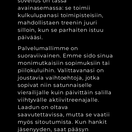
sovellus on tässä
avainasemassa: se toimii
kulkulupanasi toimipisteisiin,
mahdollistaen treenin juuri
silloin, kun se parhaiten istuu
päivääsi.
Palvelumallimme on
suoraviivainen. Emme sido sinua
monimutkaisiin sopimuksiin tai
piilokuluihin. Valittavanasi on
joustavia vaihtoehtoja, jotka
sopivat niin satunnaiselle
vierailijalle kuin päivittäin salilla
viihtyvälle aktiivitreenajalle.
Laadun on oltava
saavutettavissa, mutta se vaatii
myös sitoutumista. Kun hankit
jäsenyyden, saat pääsyn