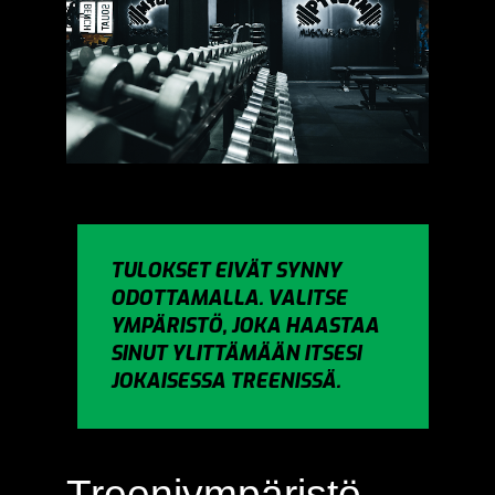
TULOKSET EIVÄT SYNNY
ODOTTAMALLA. VALITSE
YMPÄRISTÖ, JOKA HAASTAA
SINUT YLITTÄMÄÄN ITSESI
JOKAISESSA TREENISSÄ.
Treeniympäristö