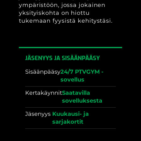
ympäristöön, jossa jokainen
yksityiskohta on hiottu
tukemaan fyysistä kehitystäsi.
JÄSENYYS JA SISÄÄNPÄÄSY
Sisäänpääsy
24/7 PTVGYM -
sovellus
Kertakäynnit
Saatavilla
sovelluksesta
Jäsenyys
Kuukausi- ja
sarjakortit