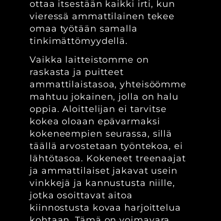
ottaa itsestään kaikki irti, kun
vieressä ammattilainen tekee
omaa työtään samalla
tinkimättömyydellä.
Vaikka laitteistomme on
raskasta ja puitteet
ammattilaistasoa, yhteisöömme
mahtuu jokainen, jolla on halu
oppia. Aloittelijan ei tarvitse
kokea oloaan epävarmaksi
kokeneempien seurassa, sillä
täällä arvostetaan työntekoa, ei
lähtötasoa. Kokeneet treenaajat
ja ammattilaiset jakavat usein
vinkkejä ja kannustusta niille,
jotka osoittavat aitoa
kiinnostusta kovaa harjoittelua
kohtaan. Tämä on voimavara,