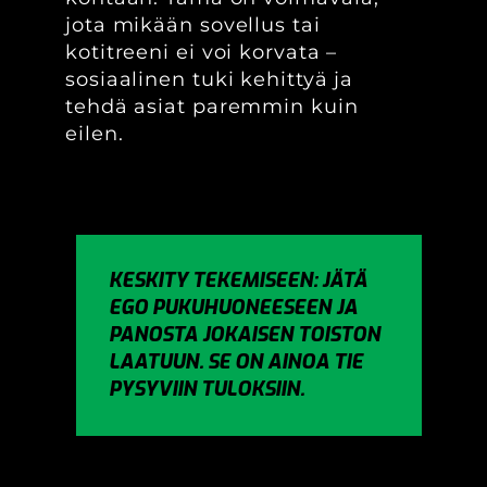
jota mikään sovellus tai
kotitreeni ei voi korvata –
sosiaalinen tuki kehittyä ja
tehdä asiat paremmin kuin
eilen.
KESKITY TEKEMISEEN: JÄTÄ
EGO PUKUHUONEESEEN JA
PANOSTA JOKAISEN TOISTON
LAATUUN. SE ON AINOA TIE
PYSYVIIN TULOKSIIN.