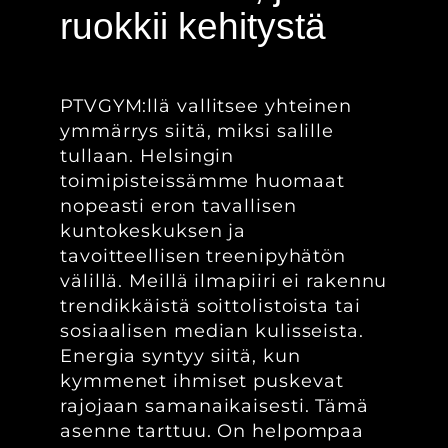
ruokkii kehitystä
PTVGYM:llä vallitsee yhteinen
ymmärrys siitä, miksi salille
tullaan. Helsingin
toimipisteissämme huomaat
nopeasti eron tavallisen
kuntokeskuksen ja
tavoitteellisen treenipyhätön
välillä. Meillä ilmapiiri ei rakennu
trendikkäistä soittolistoista tai
sosiaalisen median kulisseista.
Energia syntyy siitä, kun
kymmenet ihmiset puskevat
rajojaan samanaikaisesti. Tämä
asenne tarttuu. On helpompaa