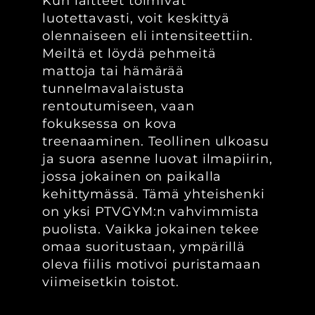
Kun laitteet toimivat
luotettavasti, voit keskittyä
olennaiseen eli intensiteettiin.
Meiltä et löydä pehmeitä
mattoja tai hämärää
tunnelmavalaistusta
rentoutumiseen, vaan
fokuksessa on kova
treenaaminen. Teollinen ulkoasu
ja suora asenne luovat ilmapiirin,
jossa jokainen on paikalla
kehittymässä. Tämä yhteishenki
on yksi PTVGYM:n vahvimmista
puolista. Vaikka jokainen tekee
omaa suoritustaan, ympärillä
oleva fiilis motivoi puristamaan
viimeisetkin toistot.