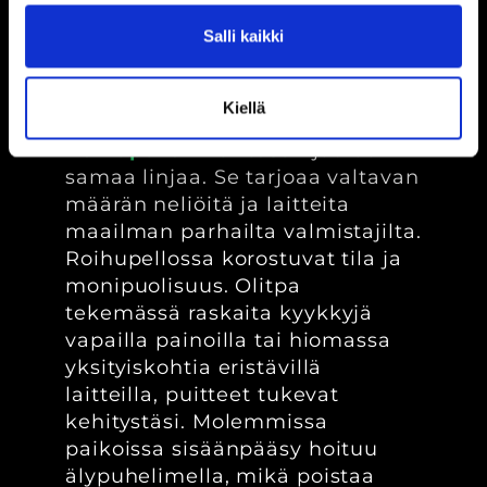
Salli kaikki
Kiellä
Itä-Helsingissä sijaitseva
Roihupellon kuntosali
jatkaa
samaa linjaa. Se tarjoaa valtavan
määrän neliöitä ja laitteita
maailman parhailta valmistajilta.
Roihupellossa korostuvat tila ja
monipuolisuus. Olitpa
tekemässä raskaita kyykkyjä
vapailla painoilla tai hiomassa
yksityiskohtia eristävillä
laitteilla, puitteet tukevat
kehitystäsi. Molemmissa
paikoissa sisäänpääsy hoituu
älypuhelimella, mikä poistaa