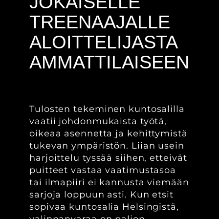
JOKAISELLE
TREENAAJALLE
ALOITTELIJASTA
AMMATTILAISEEN
Tulosten tekeminen kuntosalilla
vaatii johdonmukaista työtä,
oikeaa asennetta ja kehittymistä
tukevan ympäristön. Liian usein
harjoittelu tyssää siihen, etteivät
puitteet vastaa vaatimustasoa
tai ilmapiiri ei kannusta viemään
sarjoja loppuun asti. Kun etsit
sopivaa kuntosalia Helsingistä,
valinnanvaraa on paljon.