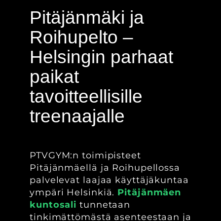
Pitäjänmäki ja
Roihupelto –
Helsingin parhaat
paikat
tavoitteellisille
treenaajalle
PTVGYM:n toimipisteet
Pitäjänmäellä ja Roihupellossa
palvelevat laajaa käyttäjäkuntaa
ympäri Helsinkiä.
Pitäjänmäen
kuntosali
tunnetaan
tinkimättömästä asenteestaan ja