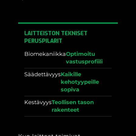
LAITTEISTON TEKNISET
PERUSPILARIT
Biomekaniikka
Optimoitu
vastusprofiili
Säädettävyys
Kaikille
kehotyypeille
sopiva
Kestävyys
Teollisen tason
rakenteet