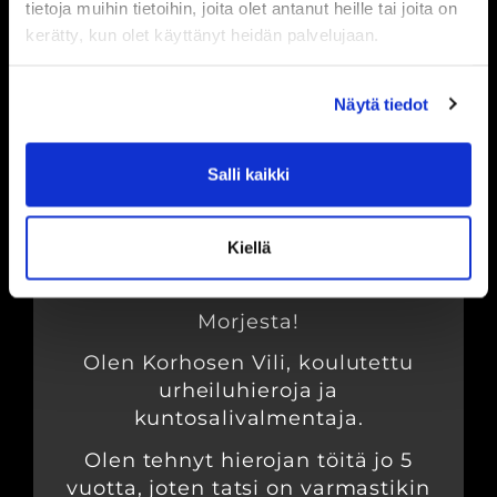
tietoja muihin tietoihin, joita olet antanut heille tai joita on
AIKA →
kerätty, kun olet käyttänyt heidän palvelujaan.
Näytä tiedot
Urheiluhieroja
Salli kaikki
VILI KORHONEN
Kiellä
Morjesta!
Olen Korhosen Vili, koulutettu
urheiluhieroja ja
kuntosalivalmentaja.
Olen tehnyt hierojan töitä jo 5
vuotta, joten tatsi on varmastikin