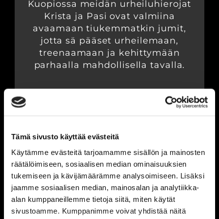
Kuopiossa meidän urheiluhierojat
Krista ja Pasi ovat valmiina
avaamaan tiukemmatkin jumit,
jotta sä pääset urheilemaan,
treenaamaan ja kehittymään
parhaalla mahdollisella tavalla.
Kuopiossa tarjolla
urheiluhieronnan lisäksi on
purentalihashieronta, Dry
Tämä sivusto käyttää evästeitä
Needling, lymfahieronta ja
kuivakuppaus.
Käytämme evästeitä tarjoamamme sisällön ja mainosten
räätälöimiseen, sosiaalisen median ominaisuuksien
tukemiseen ja kävijämäärämme analysoimiseen. Lisäksi
jaamme sosiaalisen median, mainosalan ja analytiikka-
alan kumppaneillemme tietoja siitä, miten käytät
LUE LISÄÄ JA VARAA
sivustoamme. Kumppanimme voivat yhdistää näitä