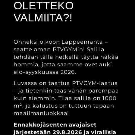
OLETTEKO
VALMIITA?!
Onneksi olkoon Lappeenranta –
saatte oman PTVGYMin! Salilla
tehdään tällä hetkellä täyttä häkää
hommia, jotta saamme ovet auki
elo–syyskuussa 2026.
Luvassa on taattua PTVGYM-laatua
– ja tietenkin taas vähän parempaa
kuin aiemmin. Tilaa salilla on 1000
m², ja kalustus on tuttuun tapaan
maailmanluokkaa!
Ennakkojäsenten avajaiset
järjestetään 29.8.2026 ja virallisia