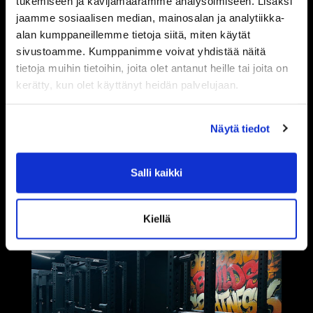
tukemiseen ja kävijämäärämme analysoimiseen. Lisäksi
jaamme sosiaalisen median, mainosalan ja analytiikka-
alan kumppaneillemme tietoja siitä, miten käytät
sivustoamme. Kumppanimme voivat yhdistää näitä
tietoja muihin tietoihin, joita olet antanut heille tai joita on
kerätty, kun olet käyttänyt heidän palvelujaan.
Näytä tiedot
Salli kaikki
Kiellä