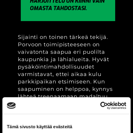
HARJOITTELU ON KIINNI VAIN
OMASTA TAHDOSTASI.
Sijainti on toinen tärkeä tekijä.
Porvoon toimipisteeseen on
vaivatonta saapua eri puolilta
kaupunkia ja lähialueita. Hyvät
pysäköintimahdollisuudet
varmistavat, ettei aikaa kulu
parkkipaikan etsimiseen. Kun
saapuminen on helppoa, kynnys
lähteä treenaamaan madaltuu.
Kokonaisvaltainen
palvelukokemus rakentuu
treenin sujuvuuden ympärille.
Tämä sivusto käyttää evästeitä
Asiakkaamme arvostavat myös