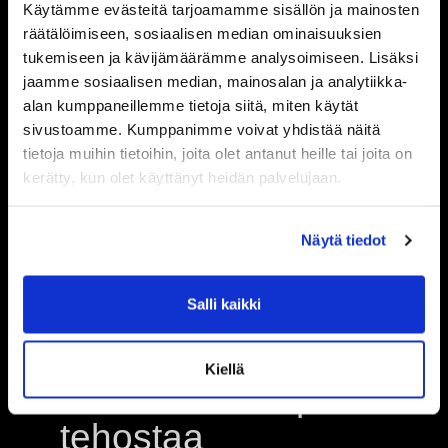
Käytämme evästeitä tarjoamamme sisällön ja mainosten
selkeitä ja reiluja
räätälöimiseen, sosiaalisen median ominaisuuksien
jäsenyysvaihtoehtoja.
tukemiseen ja kävijämäärämme analysoimiseen. Lisäksi
Valittavana on kertakäyntejä, 10
jaamme sosiaalisen median, mainosalan ja analytiikka-
kerran kortteja ja
alan kumppaneillemme tietoja siitä, miten käytät
kuukausijäsenyyksiä. Tämä
sivustoamme. Kumppanimme voivat yhdistää näitä
mahdollistaa treenaamisen
tietoja muihin tietoihin, joita olet antanut heille tai joita on
itselle sopivalla tavalla, olitpa
kerätty, kun olet käyttänyt heidän palvelujaan.
paikkakunnalla vierailulla tai
etsimässä vakituista kotisalia.
PTVGYM ottaa kaikki
Näytä tiedot
harjoittelijat tervetulleina
vastaan – ainoa odotus on halu
Salli kaikki
tehdä töitä tulosten eteen.
Kiellä
Motivoiva ilmapiiri
tehostaa