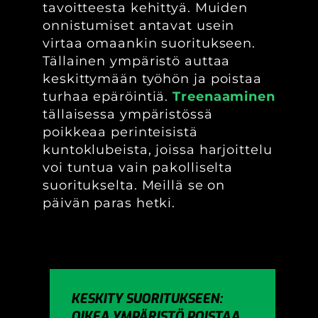
tavoitteesta kehittyä. Muiden
onnistumiset antavat usein
virtaa omaankin suoritukseen.
Tällainen ympäristö auttaa
keskittymään työhön ja poistaa
turhaa epäröintiä.
Treenaaminen
tällaisessa ympäristössä
poikkeaa perinteisistä
kuntoklubeista, joissa harjoittelu
voi tuntua vain pakolliselta
suoritukselta. Meillä se on
päivän paras hetki.
KESKITY SUORITUKSEEN:
OIKEA YMPÄRISTÖ POISTAA