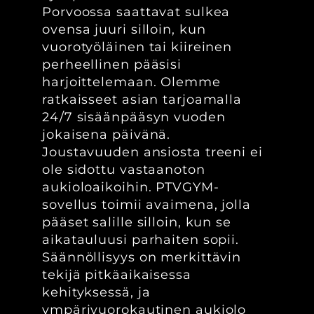
Porvoossa saattavat sulkea
ovensa juuri silloin, kun
vuorotyöläinen tai kiireinen
perheellinen pääsisi
harjoittelemaan. Olemme
ratkaisseet asian tarjoamalla
24/7 sisäänpääsyn vuoden
jokaisena päivänä.
Joustavuuden ansiosta treeni ei
ole sidottu vastaanoton
aukioloaikoihin. PTVGYM-
sovellus toimii avaimena, jolla
pääset salille silloin, kun se
aikatauluusi parhaiten sopii.
Säännöllisyys on merkittävin
tekijä pitkäaikaisessa
kehityksessä, ja
ympärivuorokautinen aukiolo