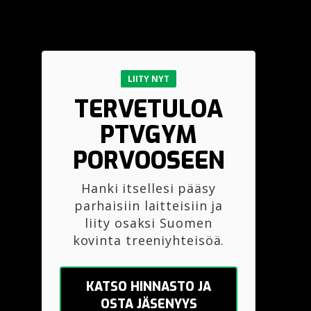
LIITY NYT
TERVETULOA
PTVGYM
PORVOOSEEN
Hanki itsellesi pääsy
parhaisiin laitteisiin ja
liity osaksi Suomen
kovinta treeniyhteisöä.
KATSO HINNASTO JA
OSTA JÄSENYYS