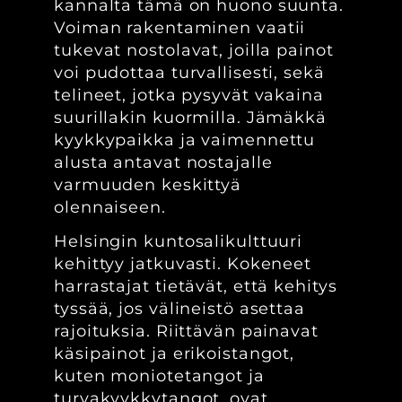
kannalta tämä on huono suunta.
Voiman rakentaminen vaatii
tukevat nostolavat, joilla painot
voi pudottaa turvallisesti, sekä
telineet, jotka pysyvät vakaina
suurillakin kuormilla. Jämäkkä
kyykkypaikka ja vaimennettu
alusta antavat nostajalle
varmuuden keskittyä
olennaiseen.
Helsingin kuntosalikulttuuri
kehittyy jatkuvasti. Kokeneet
harrastajat tietävät, että kehitys
tyssää, jos välineistö asettaa
rajoituksia. Riittävän painavat
käsipainot ja erikoistangot,
kuten moniotetangot ja
turvakyykkytangot, ovat