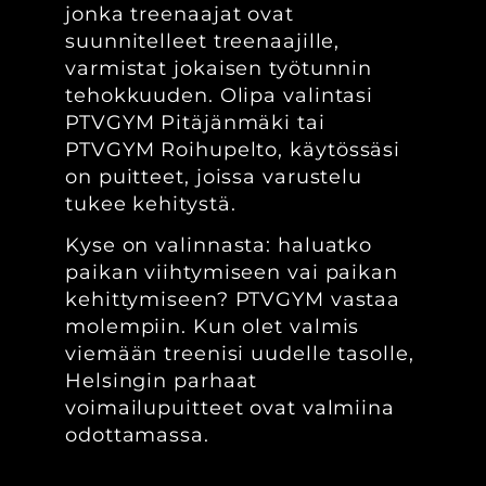
jonka treenaajat ovat
suunnitelleet treenaajille,
varmistat jokaisen työtunnin
tehokkuuden. Olipa valintasi
PTVGYM Pitäjänmäki
tai
PTVGYM Roihupelto
, käytössäsi
on puitteet, joissa varustelu
tukee kehitystä.
Kyse on valinnasta: haluatko
paikan viihtymiseen vai paikan
kehittymiseen? PTVGYM vastaa
molempiin. Kun olet valmis
viemään treenisi uudelle tasolle,
Helsingin parhaat
voimailupuitteet ovat valmiina
odottamassa.