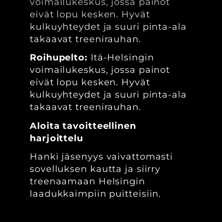
voimailukeskus, jossa painot
eivät lopu kesken. Hyvät
kulkuyhteydet ja suuri pinta-ala
takaavat treenirauhan.
Roihupelto:
Itä-Helsingin
voimailukeskus, jossa painot
eivät lopu kesken. Hyvät
kulkuyhteydet ja suuri pinta-ala
takaavat treenirauhan.
Aloita tavoitteellinen
harjoittelu
Hanki jäsenyys vaivattomasti
sovelluksen kautta ja siirry
treenaamaan Helsingin
laadukkaimpiin puitteisiin.