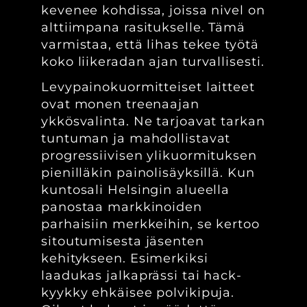
kevenee kohdissa, joissa nivel on
alttiimpana rasitukselle. Tämä
varmistaa, että lihas tekee työtä
koko liikeradan ajan turvallisesti.
Levypainokuormitteiset laitteet
ovat monen treenaajan
ykkösvalinta. Ne tarjoavat tarkan
tuntuman ja mahdollistavat
progressiivisen ylikuormituksen
pienilläkin painolisäyksillä. Kun
kuntosali Helsingin alueella
panostaa markkinoiden
parhaisiin merkkeihin, se kertoo
sitoutumisesta jäsenten
kehitykseen. Esimerkiksi
laadukas jalkaprässi tai hack-
kyykky ehkäisee polvikipuja.