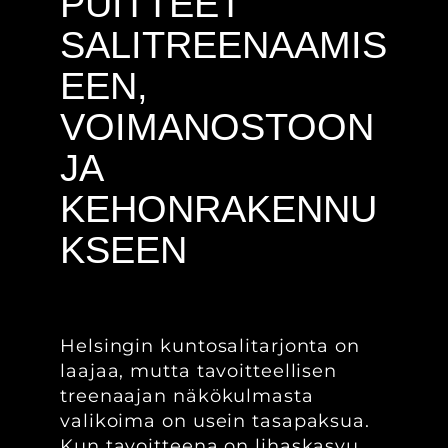
PUITTEET
SALITREENAAMIS
EEN,
VOIMANOSTOON
JA
KEHONRAKENNU
KSEEN
Helsingin kuntosalitarjonta on
laajaa, mutta tavoitteellisen
treenaajan näkökulmasta
valikoima on usein tasapaksua.
Kun tavoitteena on lihaskasvu,