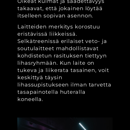
Oikeat kulmat ja säädettävyys
takaavat, että jokainen löytää
itselleen sopivan asennon.
Laitteiden merkitys korostuu
eristävissä liikkeissä.
Selkätreenissä erilaiset veto- ja
soutulaitteet mahdollistavat
kohdistetun rasituksen tiettyyn
lihasryhmään. Kun laite on
tukeva ja liikerata tasainen, voit
keskittyä täysin
lihassupistukseen ilman tarvetta
tasapainotella huteralla
koneella.