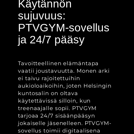
Käytännön
sujuvuus:
PTVGYM-sovellus
ja 24/7 pääsy
Tavoitteellinen elämäntapa
vaatii joustavuutta. Monen arki
ei taivu rajoitettuihin
aukioloaikoihin, joten Helsingin
kuntosalin on oltava
käytettävissä silloin, kun
treenaajalle sopii. PTVGYM
tarjoaa 24/7 sisäänpääsyn
jokaiselle jäsenelleen. PTVGYM-
sovellus toimii digitaalisena