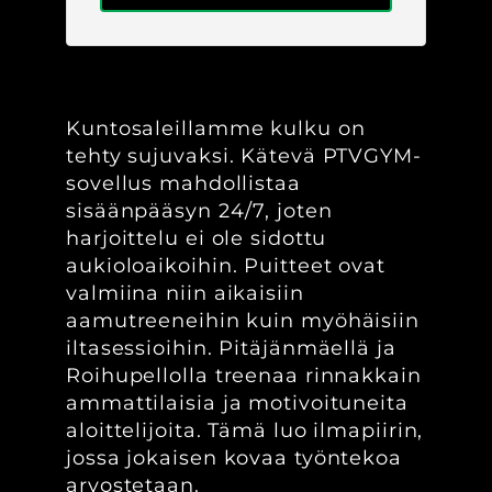
Kuntosaleillamme kulku on
tehty sujuvaksi. Kätevä PTVGYM-
sovellus mahdollistaa
sisäänpääsyn 24/7, joten
harjoittelu ei ole sidottu
aukioloaikoihin. Puitteet ovat
valmiina niin aikaisiin
aamutreeneihin kuin myöhäisiin
iltasessioihin. Pitäjänmäellä ja
Roihupellolla treenaa rinnakkain
ammattilaisia ja motivoituneita
aloittelijoita. Tämä luo ilmapiirin,
jossa jokaisen kovaa työntekoa
arvostetaan.