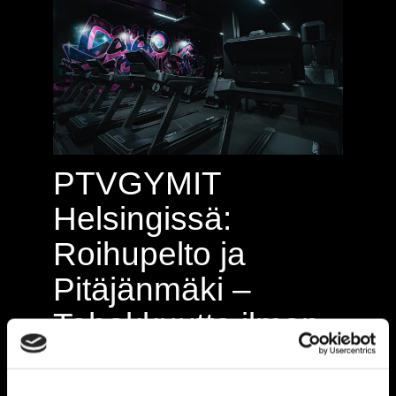
PTVGYMIT
Helsingissä:
Roihupelto ja
Pitäjänmäki –
Tehokkuutta ilman
turhuuksia