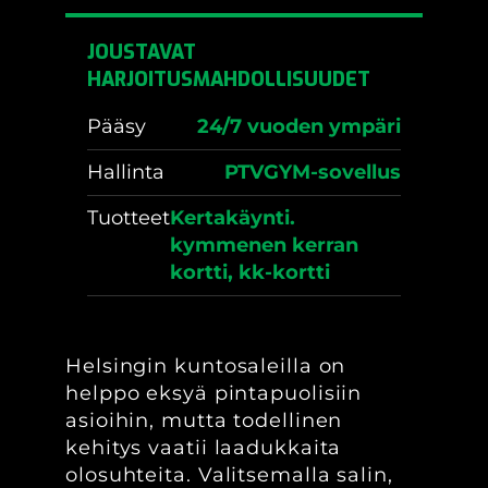
JOUSTAVAT
HARJOITUSMAHDOLLISUUDET
Pääsy
24/7 vuoden ympäri
Hallinta
PTVGYM-sovellus
Tuotteet
Kertakäynti.
kymmenen kerran
kortti, kk-kortti
Helsingin kuntosaleilla on
helppo eksyä pintapuolisiin
asioihin, mutta todellinen
kehitys vaatii laadukkaita
olosuhteita. Valitsemalla salin,