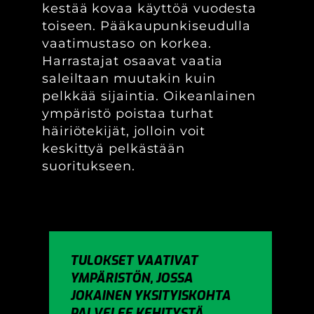
kestää kovaa käyttöä vuodesta
toiseen. Pääkaupunkiseudulla
vaatimustaso on korkea.
Harrastajat osaavat vaatia
saleiltaan muutakin kuin
pelkkää sijaintia. Oikeanlainen
ympäristö poistaa turhat
häiriötekijät, jolloin voit
keskittyä pelkästään
suoritukseen.
TULOKSET VAATIVAT
YMPÄRISTÖN, JOSSA
JOKAINEN YKSITYISKOHTA
PALVELEE KEHITYSTÄ.