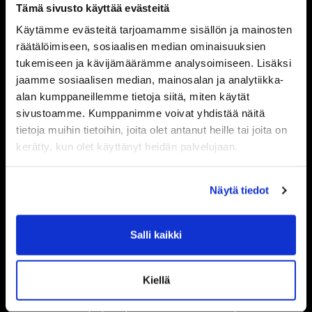
Tämä sivusto käyttää evästeitä
Helsingin alueella tavoitteellinen
Käytämme evästeitä tarjoamamme sisällön ja mainosten
treenaaja löytää kaksi vahvaa
räätälöimiseen, sosiaalisen median ominaisuuksien
toimipistettä.
PTVGYM
tukemiseen ja kävijämäärämme analysoimiseen. Lisäksi
Roihupelto
ja
PTVGYM
jaamme sosiaalisen median, mainosalan ja analytiikka-
Pitäjänmäki
on rakennettu niille,
alan kumppaneillemme tietoja siitä, miten käytät
jotka haluavat harjoitella
sivustoamme. Kumppanimme voivat yhdistää näitä
tietoja muihin tietoihin, joita olet antanut heille tai joita on
parhailla mahdollisilla välineillä
kerätty, kun olet käyttänyt heidän palvelujaan.
ilman turhaa hifistelyä. Salit
noudattavat selkeää filosofiaa:
tilaa on tarpeeksi, rauta on
Näytä tiedot
laadukasta ja ilmapiiri on
motivoiva. Molempien
Salli kaikki
toimipisteiden laitteet on valittu
niiden suorituskyvyn ja
toimivuuden perusteella.
Kiellä
Roihupelto:
Itä-Helsingin