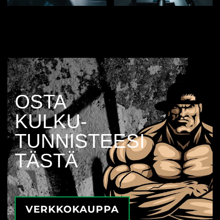
OSTA
KULKU­
TUNNISTEESI
TÄSTÄ
VERKKOKAUPPA