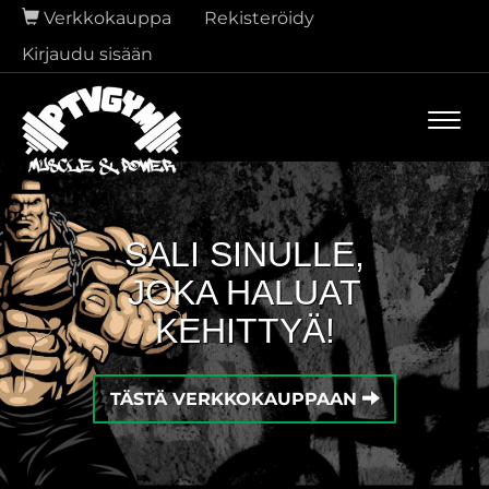
Verkkokauppa
Rekisteröidy
Kirjaudu sisään
Navi
SALI SINULLE,
JOKA HALUAT
KEHITTYÄ!
TÄSTÄ VERKKOKAUPPAAN