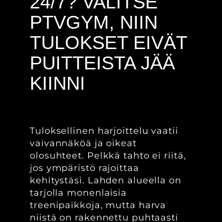
24/7? VALITSE
PTVGYM, NIIN
TULOKSET EIVÄT
PUITTEISTA JÄÄ
KIINNI
Tuloksellinen harjoittelu vaatii
vaivannäköä ja oikeat
olosuhteet. Pelkkä tahto ei riitä,
jos ympäristö rajoittaa
kehitystäsi. Lahden alueella on
tarjolla monenlaisia
treenipaikkoja, mutta harva
niistä on rakennettu puhtaasti