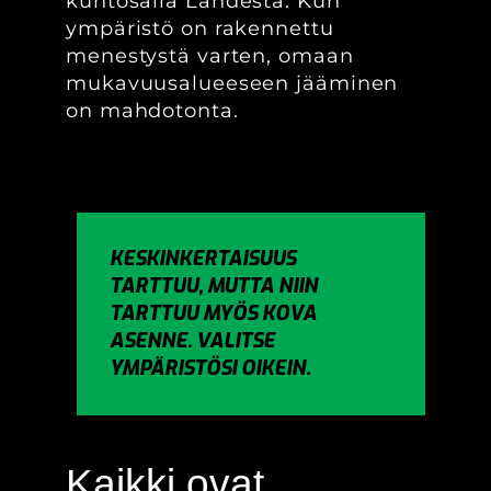
kuntosalia Lahdesta. Kun
ympäristö on rakennettu
menestystä varten, omaan
mukavuusalueeseen jääminen
on mahdotonta.
KESKINKERTAISUUS
TARTTUU, MUTTA NIIN
TARTTUU MYÖS KOVA
ASENNE. VALITSE
YMPÄRISTÖSI OIKEIN.
Kaikki ovat