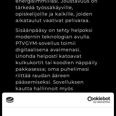
energisimmilläsi. Joustavuus on
tärkeää työssäkäyville,
opiskelijoille ja kaikille, joiden
aikataulut vaativat pelivaraa.
Sisäänpääsy on tehty helpoksi
modernin teknologian avulla.
PTVGYM-sovellus toimii
digitaalisena avaimenasi.
Unohda helposti katoavat
kulkukortit tai koodien näppäily
pakkasessa; oma puhelimesi
riittää raudan ääreen
pääsemiseksi. Sovelluksen
kautta hallinnoit myös
jäsenyyttäsi vaivattomasti. Voit
tarkistaa tilanteesi, uusia
sopimuksesi tai tutustua
palveluihin suoraan