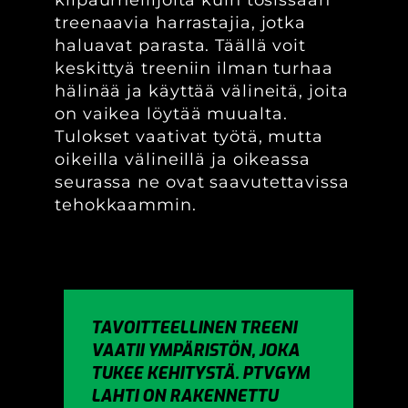
kilpaurheilijoita kuin tosissaan
treenaavia harrastajia, jotka
haluavat parasta. Täällä voit
keskittyä treeniin ilman turhaa
hälinää ja käyttää välineitä, joita
on vaikea löytää muualta.
Tulokset vaativat työtä, mutta
oikeilla välineillä ja oikeassa
seurassa ne ovat saavutettavissa
tehokkaammin.
TAVOITTEELLINEN TREENI
VAATII YMPÄRISTÖN, JOKA
TUKEE KEHITYSTÄ. PTVGYM
LAHTI ON RAKENNETTU