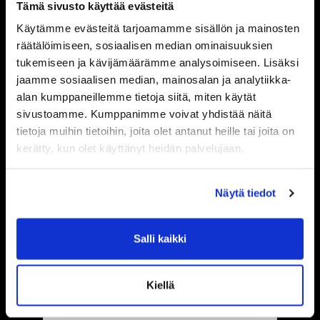
Tämä sivusto käyttää evästeitä
puhelimestasi.
Käytämme evästeitä tarjoamamme sisällön ja mainosten
räätälöimiseen, sosiaalisen median ominaisuuksien
tukemiseen ja kävijämäärämme analysoimiseen. Lisäksi
jaamme sosiaalisen median, mainosalan ja analytiikka-
alan kumppaneillemme tietoja siitä, miten käytät
24/7 VAPAUS
sivustoamme. Kumppanimme voivat yhdistää näitä
tietoja muihin tietoihin, joita olet antanut heille tai joita on
Ei enää kiirehtimistä ennen
kerätty, kun olet käyttänyt heidän palvelujaan.
sulkemisaikaa. Treenaa
rauhassa, oli kello sitten
Näytä tiedot
kaksi iltapäivällä tai kolme
aamuyöllä.
Salli kaikki
DIGITAALINEN
Kiellä
AVAIN