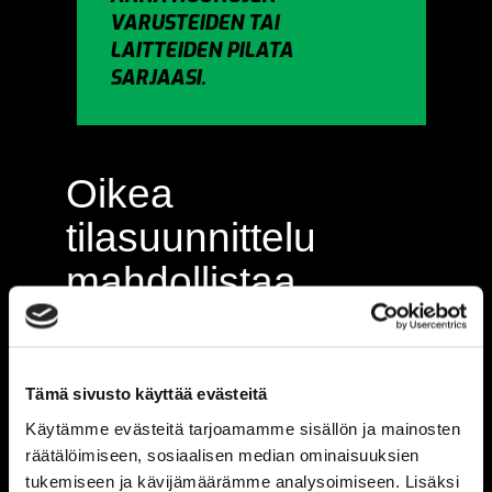
VARUSTEIDEN TAI
LAITTEIDEN PILATA
SARJAASI.
Oikea
tilasuunnittelu
mahdollistaa
keskeytyksettömän
harjoittelun
Tämä sivusto käyttää evästeitä
Käytämme evästeitä tarjoamamme sisällön ja mainosten
räätälöimiseen, sosiaalisen median ominaisuuksien
Toimivalla kuntosalilla laitteiden
tukemiseen ja kävijämäärämme analysoimiseen. Lisäksi
ja suorituspaikkojen sijoittelu on