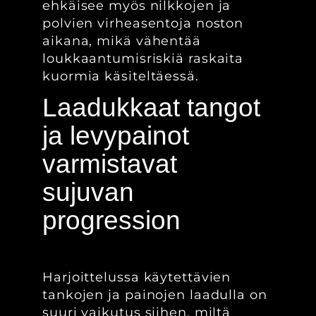
ehkäisee myös nilkkojen ja
polvien virheasentoja noston
aikana, mikä vähentää
loukkaantumisriskiä raskaita
kuormia käsiteltäessä.
Laadukkaat tangot
ja levypainot
varmistavat
sujuvan
progression
Harjoittelussa käytettävien
tankojen ja painojen laadulla on
suuri vaikutus siihen, miltä