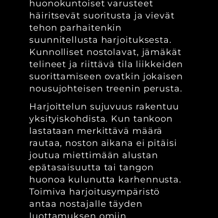
huonokuntoiset varusteet
häiritsevät suoritusta ja vievät
tehon parhaitenkin
suunnitellusta harjoituksesta.
Kunnolliset nostolavat, jämäkät
telineet ja riittävä tila liikkeiden
suorittamiseen ovatkin jokaisen
nousujohteisen treenin perusta.
Harjoittelun sujuvuus rakentuu
yksityiskohdista. Kun tankoon
lastataan merkittävä määrä
rautaa, noston aikana ei pitäisi
joutua miettimään alustan
epätasaisuutta tai tangon
huonoa kulunutta karhennusta.
Toimiva harjoitusympäristö
antaa nostajalle täyden
luottamuksen omiin