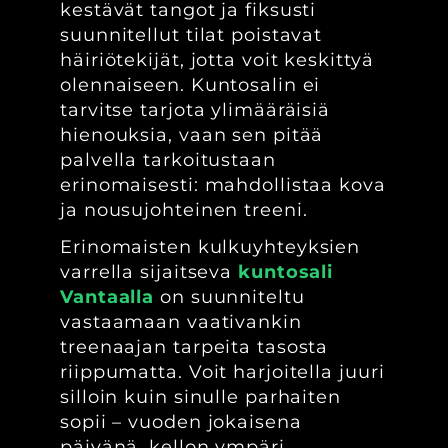
kestävät tangot ja fiksusti
suunnitellut tilat poistavat
häiriötekijät, jotta voit keskittyä
olennaiseen. Kuntosalin ei
tarvitse tarjota ylimääräisiä
hienouksia, vaan sen pitää
palvella tarkoitustaan
erinomaisesti: mahdollistaa kova
ja nousujohteinen treeni.
Erinomaisten kulkuyhteyksien
varrella sijaitseva
kuntosali
Vantaalla
on suunniteltu
vastaamaan vaativankin
treenaajan tarpeita tasosta
riippumatta. Voit harjoitella juuri
silloin kuin sinulle parhaiten
sopii – vuoden jokaisena
päivänä, kellon ympäri.