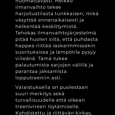
huomattavasti. Heikko
ilmanvaihto tekee
harjoitustilasta tunkkaisen, mikä
väsyttää ennenaikaisesti ja
heikentää keskittymistä.
Tehokas ilmanvaihtojärjestelmä
pitää huolen siitä, että puhdasta
happea riittää raskaimmissakin
suorituksissa ja lämpötila pysyy
viileänä. Tämä tukee
palautumista sarjojen välillä ja
parantaa jaksamista
lopputreeniin asti.
Valaistuksella on puolestaan
suuri merkitys sekä
turvallisuudelle että oikean
treenivireen löytämiselle.
Kohdistettu ja riittävän kirkas,