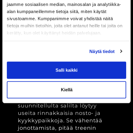
jaamme sosiaalisen median, mainosalan ja analytiikka-
tarkkaan mietitty. Ahtaat välit
alan kumppaneillemme tietoja siitä, miten käytät
laitteiden välillä tai liian
sivustoamme. Kumppanimme voivat yhdistää näitä
lähekkäin olevat nostopaikat
tietoja muihin tietoihin, joita olet antanut heille tai joita on
luovat turhaa stressiä ja
kerätty, kun olet käyttänyt heidän palvelujaan.
vaaratilanteita. Kun jokaisella
suorituspaikalla on ympärillään
riittävästi vapaata tilaa, voit
Näytä tiedot
keskittyä täysin omaan
tekemiseesi ilman pelkoa
Salli kaikki
törmäyksistä tai muiden
väistelemisestä suorituksen
aikana.
Kiellä
Tavoitteelliseen treeniin
suunnitellulta salilta löytyy
useita rinnakkaisia nosto- ja
kyykkypaikkoja. Se vähentää
jonottamista, pitää treenin