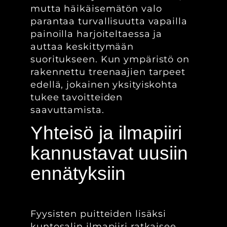
mutta häikäisemätön valo
parantaa turvallisuutta vapailla
painoilla harjoiteltaessa ja
auttaa keskittymään
suoritukseen. Kun ympäristö on
rakennettu treenaajien tarpeet
edellä, jokainen yksityiskohta
tukee tavoitteiden
saavuttamista.
Yhteisö ja ilmapiiri
kannustavat uusiin
ennätyksiin
Fyysisten puitteiden lisäksi
kuntosalin ilmapiiri ratkaisee