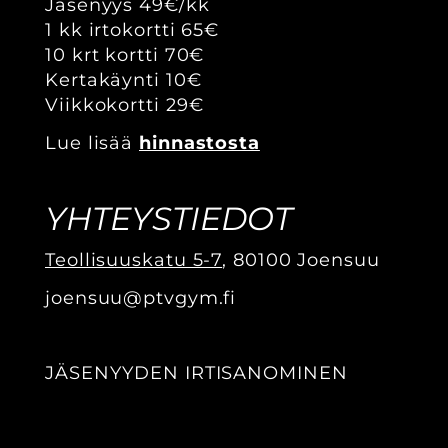
Jäsenyys 49€/kk
1 kk irtokortti 65€
10 krt kortti 70€
Kertakäynti 10€
Viikkokortti 29€
Lue lisää
hinnastosta
YHTEYSTIEDOT
Teollisuuskatu 5-7
, 80100 Joensuu
joensuu@ptvgym.fi
JÄSENYYDEN IRTISANOMINEN