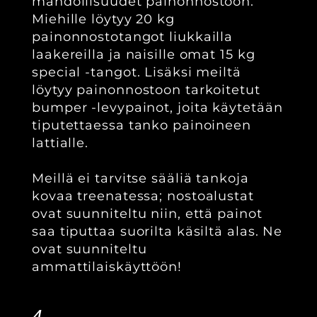
mahdollisuudet painonnostoon.
Miehille löytyy 20 kg
painonnostotangot liukkailla
laakereilla ja naisille omat 15 kg
special -tangot. Lisäksi meiltä
löytyy painonnostoon tarkoitetut
bumper -levypainot, joita käytetään
tiputettaessa tanko painoineen
lattialle.
Meillä ei tarvitse sääliä tankoja
kovaa treenatessa; nostoalustat
ovat suunniteltu niin, että painot
saa tiputtaa suorilta käsiltä alas. Ne
ovat suunniteltu
ammattilaiskäyttöön!
4.