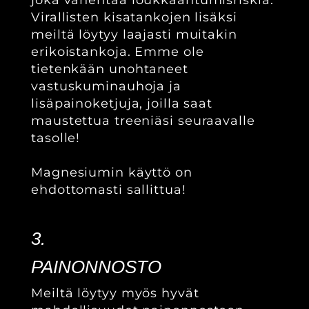
joka vähentää loukkaantumisriskiä.
Virallisten kisatankojen lisäksi
meiltä löytyy laajasti muitakin
erikoistankoja. Emme ole
tietenkään unohtaneet
vastuskuminauhoja ja
lisäpainoketjuja, joilla saat
maustettua treeniäsi seuraavalle
tasolle!
Magnesiumin käyttö on
ehdottomasti sallittua!
3.
PAINONNOSTO
Meiltä löytyy myös hyvät