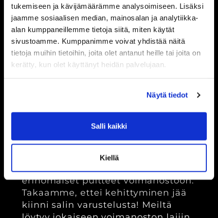
tukemiseen ja kävijämäärämme analysoimiseen. Lisäksi
lyömättömän yhteishengen. On
jaamme sosiaalisen median, mainosalan ja analytiikka-
mahtavaa treenata salilla, jossa
alan kumppaneillemme tietoja siitä, miten käytät
jokainen tekee päivittäin kovaa
sivustoamme. Kumppanimme voivat yhdistää näitä
työtä saavuttaakseen paremman
tietoja muihin tietoihin, joita olet antanut heille tai joita on
fyysisen kunnon. Salilla vallitseva
kerätty, kun olet käyttänyt heidän palvelujaan.
ilmapiiri ja fiilis ovat isossa roolissa
kehityksen kannalta; meillä saa
treenata oikeasti kovaa!
Näytä tiedot
Salli kaikki
2.
VOIMANOSTO
Kiellä
Joensuun kuntosalilta löytyy
erinomaiset puitteet voimanostoon.
Takaamme, ettei kehittyminen jää
kiinni salin varustelusta! Meiltä
löytyy jokaiseen voimanoston lajiin