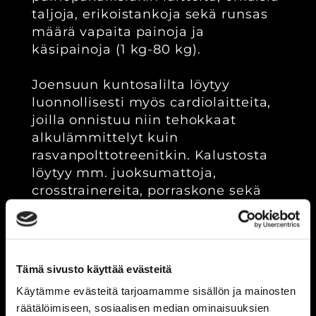
taljoja, erikoistankoja sekä runsas
määrä vapaita painoja ja
käsipainoja (1 kg-80 kg).
Joensuun kuntosalilta löytyy
luonnollisesti myös cardiolaitteita,
joilla onnistuu niin tehokkaat
alkulämmittelyt kuin
rasvanpolttotreenitkin. Kalustosta
löytyy mm. juoksumattoja,
crosstrainereita, porraskone sekä
soutulaite.
Varustetaso on siis takuuvarmasti
riittävän laadukas
Tämä sivusto käyttää evästeitä
ammattilaistasolle asti. Varustelua
Käytämme evästeitä tarjoamamme sisällön ja mainosten
tärkeämmäksi asiaksi nostan
räätälöimiseen, sosiaalisen median ominaisuuksien
kuitenkin ehdottomasti salin