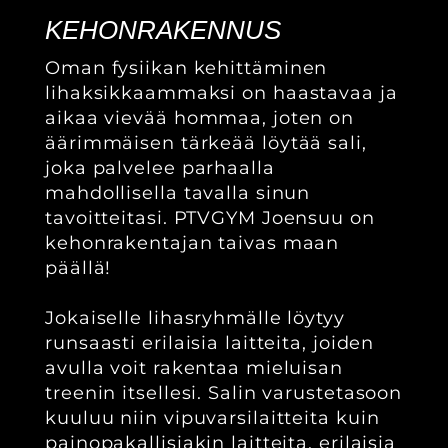
KEHONRAKENNUS
Oman fysiikan kehittäminen
lihaksikkaammaksi on haastavaa ja
aikaa vievää hommaa, joten on
äärimmäisen tärkeää löytää sali,
joka palvelee parhaalla
mahdollisella tavalla sinun
tavoitteitasi. PTVGYM Joensuu on
kehonrakentajan taivas maan
päällä!
Jokaiselle lihasryhmälle löytyy
runsaasti erilaisia laitteita, joiden
avulla voit rakentaa mieluisan
treenin itsellesi. Salin varustetasoon
kuuluu niin vipuvarsilaitteita kuin
painopakallisiakin laitteita, erilaisia