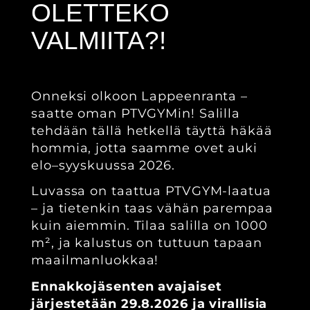
OLETTEKO
VALMIITA?!
Onneksi olkoon Lappeenranta –
saatte oman PTVGYMin! Salilla
tehdään tällä hetkellä täyttä häkää
hommia, jotta saamme ovet auki
elo–syyskuussa 2026.
Luvassa on taattua PTVGYM-laatua
– ja tietenkin taas vähän parempaa
kuin aiemmin. Tilaa salilla on 1000
m², ja kalustus on tuttuun tapaan
maailmanluokkaa!
Ennakkojäsenten avajaiset
järjestetään 29.8.2026 ja virallisia