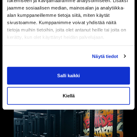
tukemiseen ja kävijämäärämme analysoimiseen. Lisäksi
jaamme sosiaalisen median, mainosalan ja analytiikka-
alan kumppaneillemme tietoja siitä, miten käytät
sivustoamme. Kumppanimme voivat yhdistää näitä
tietoja muihin tietoihin, joita olet antanut heille tai joita on
kerätty, kun olet käyttänyt heidän palvelujaan.
Näytä tiedot
Salli kaikki
Kiellä