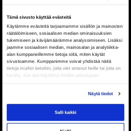
alkulämmittelyt kuin
rasvanpolttotreenitkin. Kalustosta
Tämä sivusto käyttää evästeitä
löytyy mm. juoksumattoja,
crosstrainereita, porraskone sekä
Käytämme evästeitä tarjoamamme sisällön ja mainosten
räätälöimiseen, sosiaalisen median ominaisuuksien
soutulaite.
tukemiseen ja kävijämäärämme analysoimiseen. Lisäksi
jaamme sosiaalisen median, mainosalan ja analytiikka-
Varustetaso on siis takuuvarmasti
alan kumppaneillemme tietoja siitä, miten käytät
riittävän laadukas
sivustoamme. Kumppanimme voivat yhdistää näitä
ammattilaistasolle asti. Varustelua
tietoja muihin tietoihin, joita olet antanut heille tai joita on
tärkeämmäksi asiaksi nostan
kerätty, kun olet käyttänyt heidän palvelujaan.
kuitenkin ehdottomasti salin
lyömättömän yhteishengen. On
mahtavaa treenata salilla, jossa
Näytä tiedot
jokainen tekee päivittäin kovaa
työtä saavuttaakseen paremman
Salli kaikki
fyysisen kunnon. Salilla vallitseva
ilmapiiri ja fiilis ovat isossa roolissa
kehityksen kannalta; meillä saa