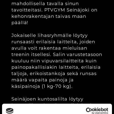
mahdollisella tavalla sinun
tavoitteitasi. PTVGYM Seinäjoki on
kehonrakentajan taivas maan
päällä!
Jokaiselle lihasryhmälle löytyy
runsaasti erilaisia laitteita, joiden
avulla voit rakentaa mieluisan
treenin itsellesi. Salin varustetasoon
kuuluu niin vipuvarsilaitteita kuin
painopakallisiakin laitteita, erilaisia
taljoja, erikoistankoja sekä runsas
määrä vapaita painoja ja
käsipainoja (1 kg-70 kg).
Seinäjoen kuntosalilta löytyy
luonnollisesti myös cardiolaitteita,
joilla onnistuu niin tehokkaat