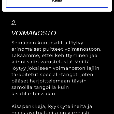
Kiellä
treenata oikeasti kovaa!
2.
VOIMANOSTO
Seinäjoen kuntosalilta löytyy
erinomaiset puitteet voimanostoon.
Takaamme, ettei kehittyminen jää
kiinni salin varustelusta! Meiltä
löytyy jokaiseen voimanoston lajiin
tarkoitetut special -tangot, joten
pääset harjoittelemaan täysin
samoilla tangoilla kuin
kisatilanteissakin.
Kisapenkkejä, kyykkytelineitä ja
maastavetoalueita on varmasti