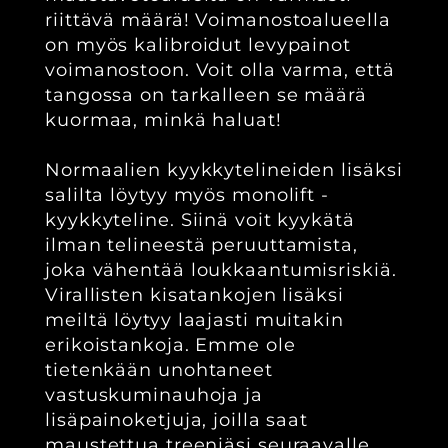
riittävä määrä! Voimanostoalueella
on myös kalibroidut levypainot
voimanostoon. Voit olla varma, että
tangossa on tarkalleen se määrä
kuormaa, minkä haluat!
Normaalien kyykkytelineiden lisäksi
salilta löytyy myös monolift -
kyykkyteline. Siinä voit kyykätä
ilman telineestä peruuttamista,
joka vähentää loukkaantumisriskiä.
Virallisten kisatankojen lisäksi
meiltä löytyy laajasti muitakin
erikoistankoja. Emme ole
tietenkään unohtaneet
vastuskuminauhoja ja
lisäpainoketjuja, joilla saat
maustettua treeniäsi seuraavalle