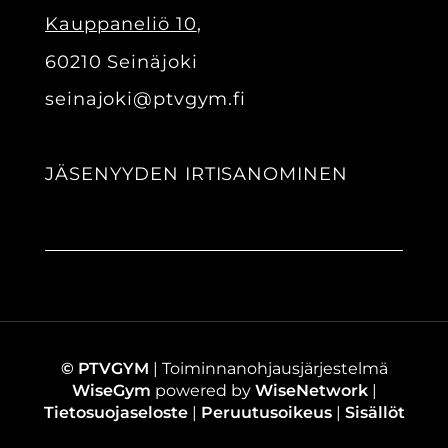
Kauppaneliö 10
,
60210 Seinäjoki
seinajoki@ptvgym.fi
JÄSENYYDEN IRTISANOMINEN
© PTVGYM
| Toiminnanohjausjärjestelmä
WiseGym
powered by
WiseNetwork
|
Tietosuojaseloste
|
Peruutusoikeus
|
Sisällöt