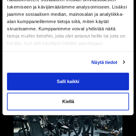
tukemiseen ja kävijämäärämme analysoimiseen. Lisäksi
jaamme sosiaalisen median, mainosalan ja analytiikka-
alan kumppaneillemme tietoja siitä, miten käytät
sivustoamme. Kumppanimme voivat yhdistää näitä
tietoja muihin tietoihin, joita olet antanut heille tai joita on
kerätty, kun olet käyttänyt heidän palvelujaan.
Näytä tiedot
Salli kaikki
Kiellä