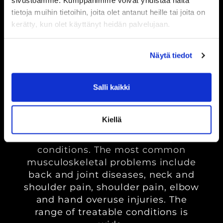
sivustoamme. Kumppanimme voivat yhdistää näitä
(specialised qualification) for joint
tietoja muihin tietoihin, joita olet antanut heille tai joita on
mobility, sports massage
kerätty, kun olet käyttänyt heidän palvelujaan.
Näytä tiedot
jesse erkkilä
My work is driven by a genuine
Salli kaikki
desire to help you towards a more
effortless tomorrow.
Kiellä
I work daily with various
musculoskeletal issues and pain
conditions. The most common
musculoskeletal problems include
back and joint diseases, neck and
shoulder pain, shoulder pain, elbow
and hand overuse injuries. The
range of treatable conditions is