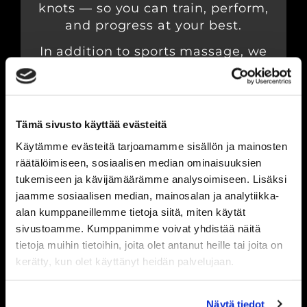
knots — so you can train, perform,
and progress at your best.
In addition to sports massage, we
also offer jaw muscle massage,
Dry Needling, lymphatic massage,
and cupping therapy in Kuopio.
Tämä sivusto käyttää evästeitä
Käytämme evästeitä tarjoamamme sisällön ja mainosten
räätälöimiseen, sosiaalisen median ominaisuuksien
tukemiseen ja kävijämäärämme analysoimiseen. Lisäksi
READ MORE →
jaamme sosiaalisen median, mainosalan ja analytiikka-
alan kumppaneillemme tietoja siitä, miten käytät
sivustoamme. Kumppanimme voivat yhdistää näitä
tietoja muihin tietoihin, joita olet antanut heille tai joita on
kerätty, kun olet käyttänyt heidän palvelujaan.
Sports massage therapist
Näytä tiedot