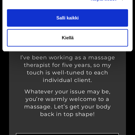
VILI KORHONEN
Salli kaikki
I’m Vili Korhonen, a certified
Kiellä
sports massage therapist and
gym coach.
I’ve been working as a massage
therapist for five years, so my
touch is well-tuned to each
individual client.
Whatever your issue may be,
you’re warmly welcome to a
massage. Let’s get your body
back in top shape!