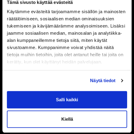
päivittymisessä tilille voi kestää
Tämä sivusto käyttää evästeitä
hetki.
Käytämme evästeitä tarjoamamme sisällön ja mainosten
räätälöimiseen, sosiaalisen median ominaisuuksien
Tarkista myös, että olet
tukemiseen ja kävijämäärämme analysoimiseen. Lisäksi
kirjautuneena oikean salin
jaamme sosiaalisen median, mainosalan ja analytiikka-
näkymään. Esimerkiksi jos olet
alan kumppaneillemme tietoja siitä, miten käytät
kirjautuneena Porvoon
sivustoamme. Kumppanimme voivat yhdistää näitä
PTVGYMin näkymään, Joensuun
tietoja muihin tietoihin, joita olet antanut heille tai joita on
salille ostetut tuotteet eivät näy
kerätty, kun olet käyttänyt heidän palvelujaan.
etusivulla.
Näytä tiedot
Miten vaihdan
maksukortin tiedot?
Salli kaikki
Pääset päivittämään
Kiellä
maksukorttisi tiedot
kirjautumalla järjestelmään