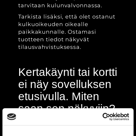
tarvitaan kulunvalvonnassa.
Tarkista lisäksi, että olet ostanut
kulkuoikeuden oikealle
paikkakunnalle. Ostamasi
tuotteen tiedot näkyvät
tilausvahvistuksessa.
Kertakäynti tai kortti
ei näy sovelluksen
etusivulla. Miten
saan sen näkyviin?
Päivitä ensin sovelluksen
etusivu. Joskus tuotteen